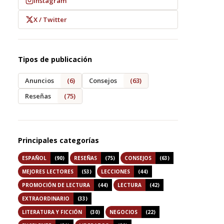
Instagram
X / Twitter
Tipos de publicación
Anuncios
(6)
Consejos
(63)
Reseñas
(75)
Principales categorías
ESPAÑOL
(90)
RESEÑAS
(75)
CONSEJOS
(63)
MEJORES LECTORES
(53)
LECCIONES
(44)
PROMOCIÓN DE LECTURA
(44)
LECTURA
(42)
EXTRAORDINARIO
(33)
LITERATURA Y FICCIÓN
(30)
NEGOCIOS
(22)