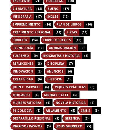
EXCELENTE
(21)
LIDERAZGO
(20)
LITERATURA
(18)
BUENO
(17)
INFOGRAFÍA
(17)
INGLÉS
(17)
EMPRENDIMIENTO
(16)
PLAN DE LIBROS
(16)
CRECIMIENTO PERSONAL
(14)
LISTAS
(14)
THRILLER
(14)
LIBROS DIGITALES
(10)
TECNOLOGÍA
(10)
ADMINISTRACIÓN
(9)
SUSPENSO
(9)
BIOGRAFÍAS E HISTORIA
(8)
REFLEXIONES
(8)
DISCIPLINA
(7)
INNOVACIÓN
(7)
ANUNCIOS
(6)
CREATIVIDAD
(6)
HISTORIA
(6)
JOHN C. MAXWELL
(6)
MEJORES PRÁCTICAS
(6)
MERCADEO
(6)
MICHAEL HYATT
(6)
MUJERES AUTORAS
(6)
NOVELA HISTÓRICA
(6)
PSICOLOGÍA
(6)
AISLAMIENTO
(5)
CRISIS
(5)
DESARROLLO PERSONAL
(5)
GERENCIA
(5)
INGRESOS PASIVOS
(5)
JESÚS GUERRERO
(5)