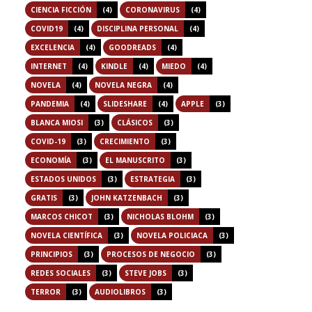
CIENCIA FICCIÓN
(4)
CORONAVIRUS
(4)
COVID19
(4)
DISCIPLINA PERSONAL
(4)
EXCELENCIA
(4)
GOODREADS
(4)
INTERNET
(4)
KINDLE
(4)
MIEDO
(4)
NOVELA
(4)
NOVELA NEGRA
(4)
PANDEMIA
(4)
SLIDESHARE
(4)
APPLE
(3)
BLANCA MIOSI
(3)
CLÁSICOS
(3)
COVID-19
(3)
CRECIMIENTO
(3)
ECONOMÍA
(3)
EL MANUSCRITO
(3)
ESTADOS UNIDOS
(3)
ESTRATEGIA
(3)
GRATIS
(3)
JOHN KATZENBACH
(3)
MARCOS CHICOT
(3)
NICHOLAS BLOHM
(3)
NOVELA CIENTÍFICA
(3)
NOVELA POLICIACA
(3)
PRINCIPIOS
(3)
PROCESOS DE NEGOCIO
(3)
REDES SOCIALES
(3)
STEVE JOBS
(3)
TERROR
(3)
AUDIOLIBROS
(3)