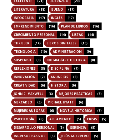
EXCELENTE
(21)
LIDERAZGO
(20)
LITERATURA
(18)
BUENO
(17)
INFOGRAFÍA
(17)
INGLÉS
(17)
EMPRENDIMIENTO
(16)
PLAN DE LIBROS
(16)
CRECIMIENTO PERSONAL
(14)
LISTAS
(14)
THRILLER
(14)
LIBROS DIGITALES
(10)
TECNOLOGÍA
(10)
ADMINISTRACIÓN
(9)
SUSPENSO
(9)
BIOGRAFÍAS E HISTORIA
(8)
REFLEXIONES
(8)
DISCIPLINA
(7)
INNOVACIÓN
(7)
ANUNCIOS
(6)
CREATIVIDAD
(6)
HISTORIA
(6)
JOHN C. MAXWELL
(6)
MEJORES PRÁCTICAS
(6)
MERCADEO
(6)
MICHAEL HYATT
(6)
MUJERES AUTORAS
(6)
NOVELA HISTÓRICA
(6)
PSICOLOGÍA
(6)
AISLAMIENTO
(5)
CRISIS
(5)
DESARROLLO PERSONAL
(5)
GERENCIA
(5)
INGRESOS PASIVOS
(5)
JESÚS GUERRERO
(5)