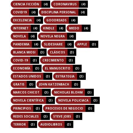
CIENCIA FICCIÓN
(4)
CORONAVIRUS
(4)
COVID19
(4)
DISCIPLINA PERSONAL
(4)
EXCELENCIA
(4)
GOODREADS
(4)
INTERNET
(4)
KINDLE
(4)
MIEDO
(4)
NOVELA
(4)
NOVELA NEGRA
(4)
PANDEMIA
(4)
SLIDESHARE
(4)
APPLE
(3)
BLANCA MIOSI
(3)
CLÁSICOS
(3)
COVID-19
(3)
CRECIMIENTO
(3)
ECONOMÍA
(3)
EL MANUSCRITO
(3)
ESTADOS UNIDOS
(3)
ESTRATEGIA
(3)
GRATIS
(3)
JOHN KATZENBACH
(3)
MARCOS CHICOT
(3)
NICHOLAS BLOHM
(3)
NOVELA CIENTÍFICA
(3)
NOVELA POLICIACA
(3)
PRINCIPIOS
(3)
PROCESOS DE NEGOCIO
(3)
REDES SOCIALES
(3)
STEVE JOBS
(3)
TERROR
(3)
AUDIOLIBROS
(3)