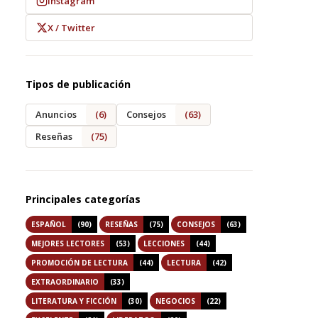
Instagram
X / Twitter
Tipos de publicación
Anuncios
(6)
Consejos
(63)
Reseñas
(75)
Principales categorías
ESPAÑOL
(90)
RESEÑAS
(75)
CONSEJOS
(63)
MEJORES LECTORES
(53)
LECCIONES
(44)
PROMOCIÓN DE LECTURA
(44)
LECTURA
(42)
EXTRAORDINARIO
(33)
LITERATURA Y FICCIÓN
(30)
NEGOCIOS
(22)