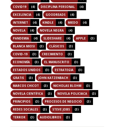
COVID19
(4)
DISCIPLINA PERSONAL
(4)
EXCELENCIA
(4)
GOODREADS
(4)
INTERNET
(4)
KINDLE
(4)
MIEDO
(4)
NOVELA
(4)
NOVELA NEGRA
(4)
PANDEMIA
(4)
SLIDESHARE
(4)
APPLE
(3)
BLANCA MIOSI
(3)
CLÁSICOS
(3)
COVID-19
(3)
CRECIMIENTO
(3)
ECONOMÍA
(3)
EL MANUSCRITO
(3)
ESTADOS UNIDOS
(3)
ESTRATEGIA
(3)
GRATIS
(3)
JOHN KATZENBACH
(3)
MARCOS CHICOT
(3)
NICHOLAS BLOHM
(3)
NOVELA CIENTÍFICA
(3)
NOVELA POLICIACA
(3)
PRINCIPIOS
(3)
PROCESOS DE NEGOCIO
(3)
REDES SOCIALES
(3)
STEVE JOBS
(3)
TERROR
(3)
AUDIOLIBROS
(3)