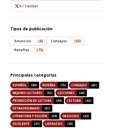
X / Twitter
Tipos de publicación
Anuncios
(6)
Consejos
(63)
Reseñas
(75)
Principales categorías
ESPAÑOL
(90)
RESEÑAS
(75)
CONSEJOS
(63)
MEJORES LECTORES
(53)
LECCIONES
(44)
PROMOCIÓN DE LECTURA
(44)
LECTURA
(42)
EXTRAORDINARIO
(33)
LITERATURA Y FICCIÓN
(30)
NEGOCIOS
(22)
EXCELENTE
(21)
LIDERAZGO
(20)