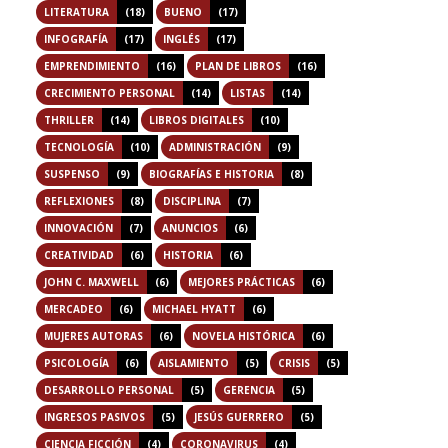
LITERATURA
(18)
BUENO
(17)
INFOGRAFÍA
(17)
INGLÉS
(17)
EMPRENDIMIENTO
(16)
PLAN DE LIBROS
(16)
CRECIMIENTO PERSONAL
(14)
LISTAS
(14)
THRILLER
(14)
LIBROS DIGITALES
(10)
TECNOLOGÍA
(10)
ADMINISTRACIÓN
(9)
SUSPENSO
(9)
BIOGRAFÍAS E HISTORIA
(8)
REFLEXIONES
(8)
DISCIPLINA
(7)
INNOVACIÓN
(7)
ANUNCIOS
(6)
CREATIVIDAD
(6)
HISTORIA
(6)
JOHN C. MAXWELL
(6)
MEJORES PRÁCTICAS
(6)
MERCADEO
(6)
MICHAEL HYATT
(6)
MUJERES AUTORAS
(6)
NOVELA HISTÓRICA
(6)
PSICOLOGÍA
(6)
AISLAMIENTO
(5)
CRISIS
(5)
DESARROLLO PERSONAL
(5)
GERENCIA
(5)
INGRESOS PASIVOS
(5)
JESÚS GUERRERO
(5)
CIENCIA FICCIÓN
(4)
CORONAVIRUS
(4)